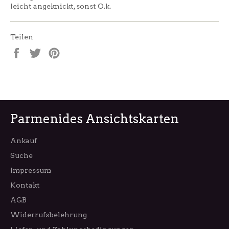
leicht angeknickt, sonst O.k.
Teilen
Auf
Auf
Auf
Facebook
Twitter
Pinterest
teilen
twittern
pinnen
Parmenides Ansichtskarten
Ankauf
Suche
Impressum
Kontakt
AGB
Widerrufsbelehrung