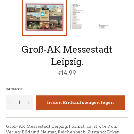
Groß-AK Messestadt
Leipzig.
Normaler
€14.99
Preis
MENGE
−
+
In den Einkaufswagen legen
Groß-AK Messestadt Leipzig. Format: ca. 21 x 14,7 cm
Verlag: Bild und Heimat, Reichenbach. Zustand: Ecken