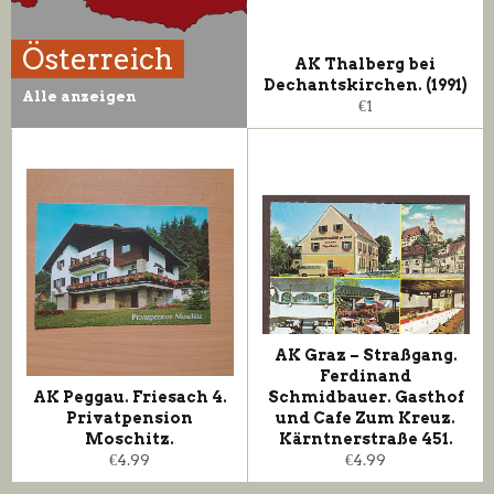
Österreich
AK Thalberg bei
Dechantskirchen. (1991)
Alle anzeigen
Normaler
€1
Preis
AK Graz – Straßgang.
Ferdinand
AK Peggau. Friesach 4.
Schmidbauer. Gasthof
Privatpension
und Cafe Zum Kreuz.
Moschitz.
Kärntnerstraße 451.
Normaler
Normaler
€4.99
€4.99
Preis
Preis