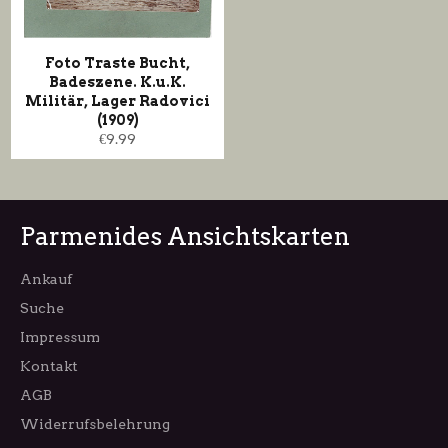
Foto Traste Bucht,
Badeszene. K.u.K.
Militär, Lager Radovici
(1909)
Normaler
€9.99
Preis
Parmenides Ansichtskarten
Ankauf
Suche
Impressum
Kontakt
AGB
Widerrufsbelehrung