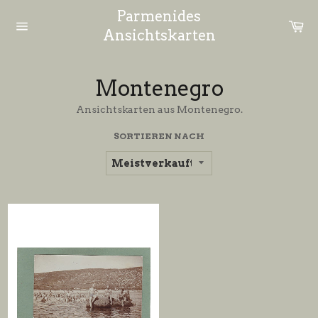
Direkt
Parmenides
zum
Ei
Inhalt
Ansichtskarten
Seitennavigation
Montenegro
Ansichtskarten aus Montenegro.
SORTIEREN NACH