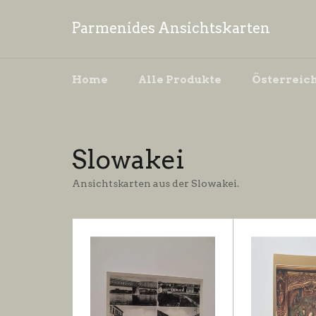
Direkt
zum
Parmenides Ansichtskarten
Inhalt
Home
Alle Produkte
Österreic
Slowakei
Ansichtskarten aus der Slowakei.