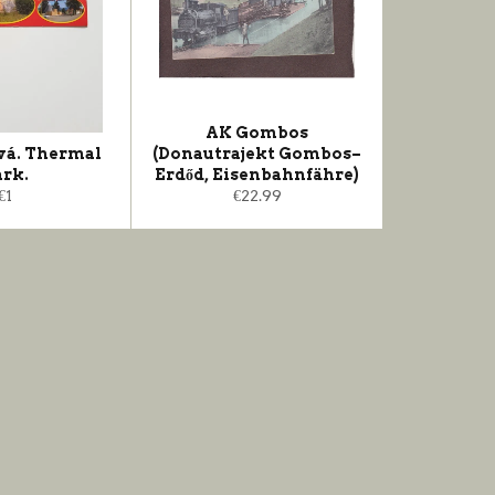
AK Gombos
vá. Thermal
(Donautrajekt Gombos–
ark.
Erdőd, Eisenbahnfähre)
Normaler
Normaler
€1
€22.99
Preis
Preis