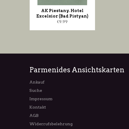
AK Piestany. Hotel
Excelsior (Bad Pistyan)
Normaler
€9.99
Preis
Parmenides Ansichtskarten
Ankauf
Suche
Impressum
Kontakt
AGB
Widerrufsbelehrung