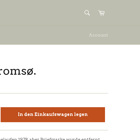
SUCHEN
Einkaufswagen
Suchen
Account
romsø.
In den Einkaufswagen legen
laufen 1978, aber Briefmarke wurde entfernt.