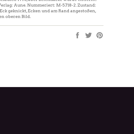
erlag: Aune. Nummeriert: M-5718-2. Zustand:
 Eck geknickt, Ecken und am Rand angestoßen,
en oberen Bild.
Auf
Auf
Auf
Facebook
Twitter
Pinterest
teilen
twittern
pinnen