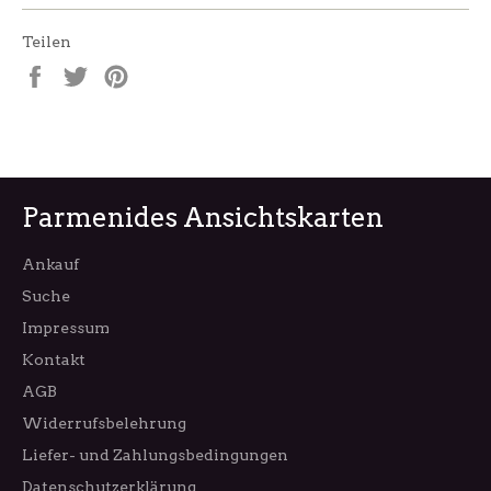
Teilen
Auf
Auf
Auf
Facebook
Twitter
Pinterest
teilen
twittern
pinnen
Parmenides Ansichtskarten
Ankauf
Suche
Impressum
Kontakt
AGB
Widerrufsbelehrung
Liefer- und Zahlungsbedingungen
Datenschutzerklärung