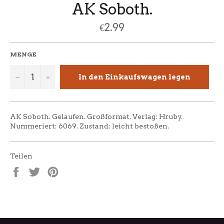
AK Soboth.
Normaler
€2.99
Preis
MENGE
−
+
In den Einkaufswagen legen
AK Soboth. Gelaufen. Großformat. Verlag: Hruby.
Nummeriert: 6069. Zustand: leicht bestoßen.
Teilen
Auf
Auf
Auf
Facebook
Twitter
Pinterest
teilen
twittern
pinnen