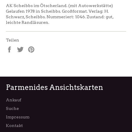
AK Scheibbs im Ötscherland. (mit Autowerkstätte)
Gelaufen 1978 in Scheibbs. Großformat. Verlag: H.
Schwarz, Scheibbs. Nummeriert: 1046. Zustand: gut,
leichte Randläsuren.
Teilen
Auf
Auf
Auf
Facebook
Twitter
Pinterest
teilen
twittern
pinnen
Parmenides Ansichtskarten
Ankauf
Suche
Impressum
Kontakt