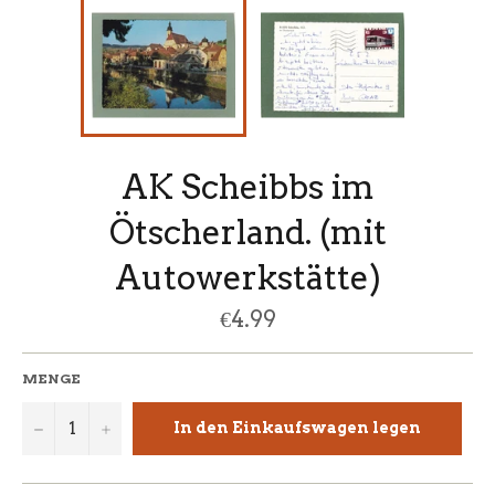
AK Scheibbs im
Ötscherland. (mit
Autowerkstätte)
Normaler
€4.99
Preis
MENGE
−
+
In den Einkaufswagen legen