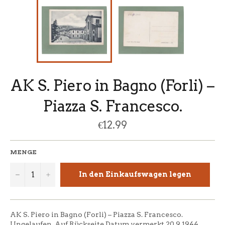
AK S. Piero in Bagno (Forli) –
Piazza S. Francesco.
Normaler
€12.99
Preis
MENGE
−
+
In den Einkaufswagen legen
AK S. Piero in Bagno (Forli) – Piazza S. Francesco.
Ungelaufen. Auf Rückseite Datum vermerkt 20.9.1944.