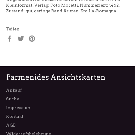
Kleinformat. Verlag: Foto Moretti. Nummeriert: 1462.
Zustand: gut, geringe Randläsuren. Emilia-Romagna
Teilen
Auf
Auf
Auf
Facebook
Twitter
Pinterest
teilen
twittern
pinnen
Parmenides Ansichtskarten
Ankauf
Suche
Impressum
Kontakt
AGB
Widerrufsbelehrung