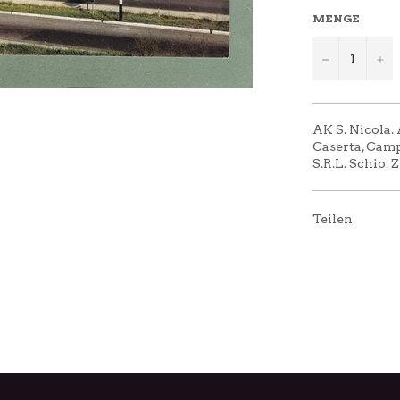
MENGE
−
+
AK S. Nicola. 
Caserta, Camp
S.R.L. Schio. 
Teilen