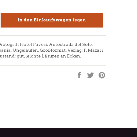
In den Einkaufswagen legen
Autogrill Hotel Pavesi. Autostrada del Sole.
ania. Ungelaufen. Großformat. Verlag: P. Mazari
Zustand: gut, leichte Läsuren an Ecken.
Auf
Auf
Auf
Facebook
Twitter
Pinterest
teilen
twittern
pinnen