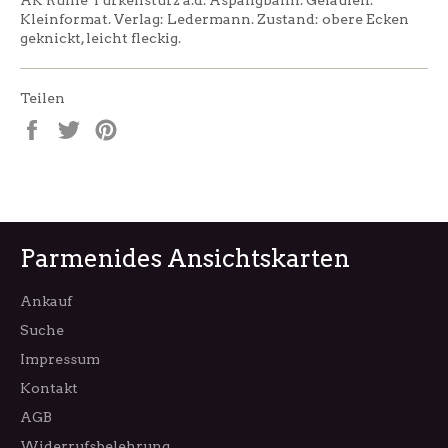
Kleinformat. Verlag: Ledermann. Zustand: obere Ecken
geknickt, leicht fleckig.
Teilen
Auf
Auf
Auf
Facebook
Twitter
Pinterest
teilen
twittern
pinnen
Parmenides Ansichtskarten
Ankauf
Suche
Impressum
Kontakt
AGB
Widerrufsbelehrung