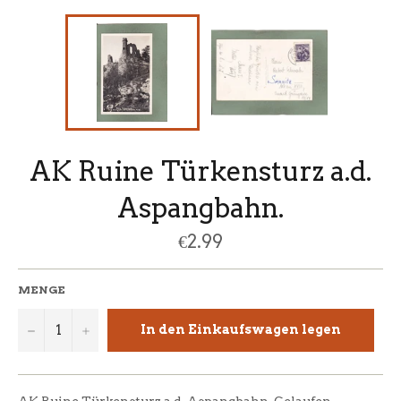
AK Ruine Türkensturz a.d.
Aspangbahn.
Normaler
€2.99
Preis
MENGE
−
+
In den Einkaufswagen legen
AK Ruine Türkensturz a.d. Aspangbahn. Gelaufen.