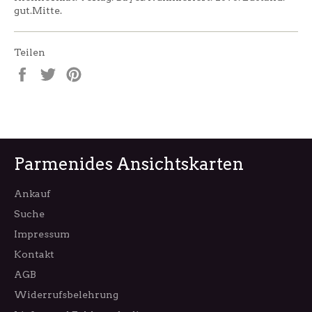
gut.Mitte.
Teilen
Auf
Auf
Auf
Facebook
Twitter
Pinterest
teilen
twittern
pinnen
Parmenides Ansichtskarten
Ankauf
Suche
Impressum
Kontakt
AGB
Widerrufsbelehrung