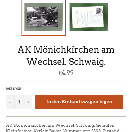
AK Mönichkirchen am
Wechsel. Schwaig.
Normaler
€4.99
Preis
MENGE
−
+
In den Einkaufswagen legen
AK Mönichkirchen am Wechsel. Schwaig. Gelaufen.
Kleinformat. Verlag: Bayer. Nummeriert: 2898. Zustand: