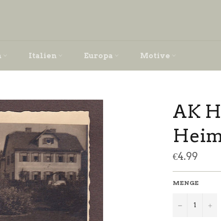
h
Italien
Europa
Motive
AK H
Heim
Normaler
€4.99
Preis
MENGE
−
+