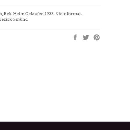
 Rek. Heim.Gelaufen 1933. Kleinformat.
 Bezirk Gmünd
Auf
Auf
Auf
Facebook
Twitter
Pinterest
teilen
twittern
pinnen