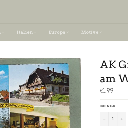
h
Italien
Europa
Motive
AK Gr
am W
Normaler
€1.99
Preis
MENGE
−
+