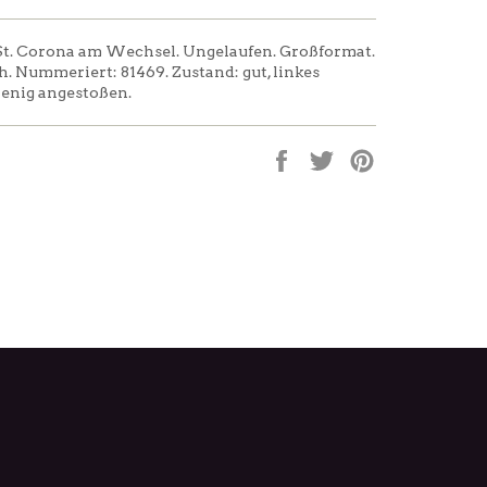
St. Corona am Wechsel. Ungelaufen. Großformat.
h. Nummeriert: 81469. Zustand: gut, linkes
wenig angestoßen.
Auf
Auf
Auf
Facebook
Twitter
Pinterest
teilen
twittern
pinnen