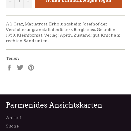
−
+
In den Einkaufswagen legen
AK Graz, Mariatrost. Erholungsheim Josefhof der
Versicherungsanstalt des österr. Bergbaues. Gelaufen
1958. Kleinformat. Verlag: Apith. Zustand: gut, Knick am
rechten Rand unten.
Teilen
Auf
Auf
Auf
Facebook
Twitter
Pinterest
teilen
twittern
pinnen
Parmenides Ansichtskarten
Ankauf
Suche