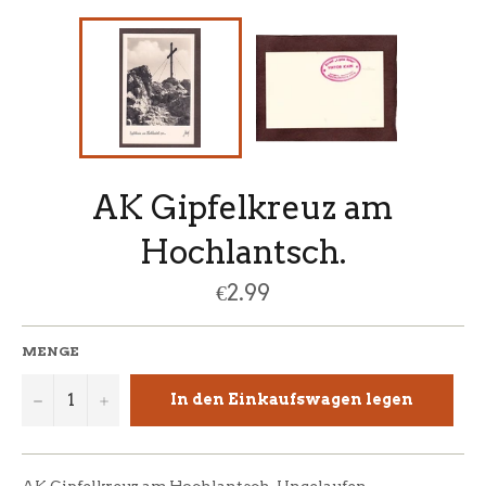
AK Gipfelkreuz am
Hochlantsch.
Normaler
€2.99
Preis
MENGE
−
+
In den Einkaufswagen legen
AK Gipfelkreuz am Hochlantsch. Ungelaufen.