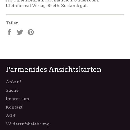
Kleinformat Verlag: Sketh. Zustand: gut.
Teilen
Auf
Auf
Auf
Facebook
Twitter
Pinterest
teilen
twittern
pinnen
Parmenides Ansichtskarten
Ankauf
Suche
Impressum
Kontakt
AGB
Widerrufsbelehrung