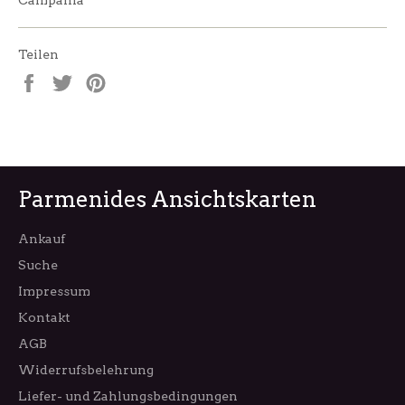
Campania
Teilen
Auf
Auf
Auf
Facebook
Twitter
Pinterest
teilen
twittern
pinnen
Parmenides Ansichtskarten
Ankauf
Suche
Impressum
Kontakt
AGB
Widerrufsbelehrung
Liefer- und Zahlungsbedingungen