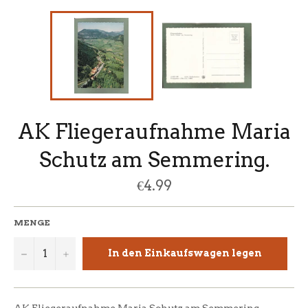
AK Fliegeraufnahme Maria
Schutz am Semmering.
Normaler
€4.99
Preis
MENGE
−
+
In den Einkaufswagen legen
AK Fliegeraufnahme Maria Schutz am Semmering.