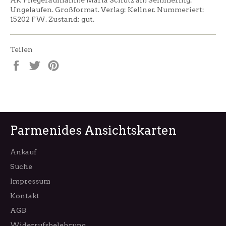
Ungelaufen. Großformat. Verlag: Kellner. Nummeriert:
15202 FW. Zustand: gut.
Teilen
Auf
Auf
Auf
Facebook
Twitter
Pinterest
teilen
twittern
pinnen
Parmenides Ansichtskarten
Ankauf
Suche
Impressum
Kontakt
AGB
Widerrufsbelehrung