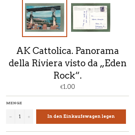
AK Cattolica. Panorama
della Riviera visto da „Eden
Rock“.
Normaler
€1.00
Preis
MENGE
−
+
In den Einkaufswagen legen