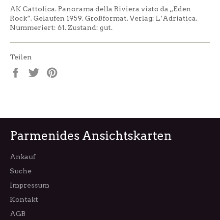
AK Cattolica. Panorama della Riviera visto da „Eden
Rock“. Gelaufen 1959. Großformat. Verlag: L‘Adriatica.
Nummeriert: 61. Zustand: gut.
Teilen
Auf
Auf
Auf
Facebook
Twitter
Pinterest
teilen
twittern
pinnen
Parmenides Ansichtskarten
Ankauf
Suche
Impressum
Kontakt
AGB