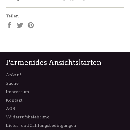
Teilen
Auf
Auf
Auf
Facebook
Twitter
Pinterest
teilen
twittern
pinnen
Parmenides Ansichtskarten
Ankauf
Suche
Impressum
Kontakt
AGB
Widerrufsbelehrung
Liefer- und Zahlungsbedingungen