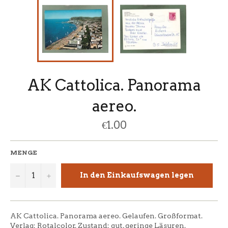
AK Cattolica. Panorama
aereo.
Normaler
€1.00
Preis
MENGE
−
+
In den Einkaufswagen legen
AK Cattolica. Panorama aereo. Gelaufen. Großformat.
Verlag: Rotalcolor. Zustand: gut, geringe Läsuren.