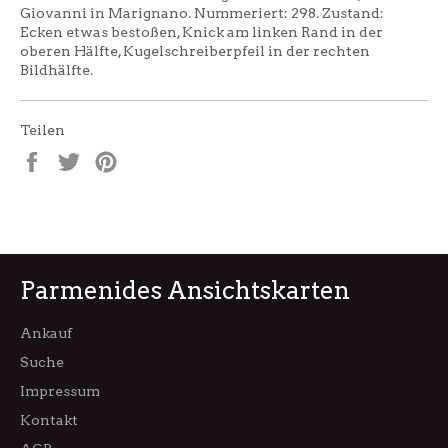
Giovanni in Marignano. Nummeriert: 298. Zustand:
Ecken etwas bestoßen, Knick am linken Rand in der
oberen Hälfte, Kugelschreiberpfeil in der rechten
Bildhälfte.
Teilen
Auf
Auf
Auf
Facebook
Twitter
Pinterest
teilen
twittern
pinnen
Parmenides Ansichtskarten
Ankauf
Suche
Impressum
Kontakt