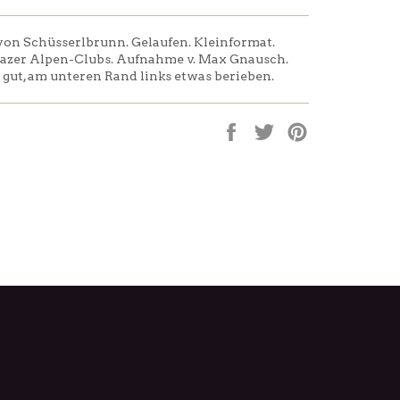
on Schüsserlbrunn. Gelaufen. Kleinformat.
razer Alpen-Clubs. Aufnahme v. Max Gnausch.
: gut, am unteren Rand links etwas berieben.
Auf
Auf
Auf
Facebook
Twitter
Pinterest
teilen
twittern
pinnen